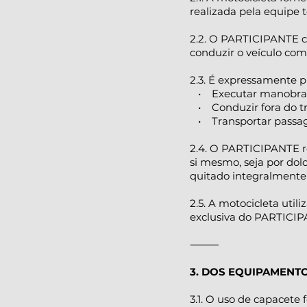
realizada pela equipe 
2.2. O PARTICIPANTE co
conduzir o veículo com 
2.3. É expressamente 
• Executar manobras a
• Conduzir fora do tra
• Transportar passagei
2.4. O PARTICIPANTE r
si mesmo, seja por dol
quitado integralmente 
2.5. A motocicleta util
exclusiva do PARTICIPA
⸻
3. DOS EQUIPAMENT
3.1. O uso de capacete