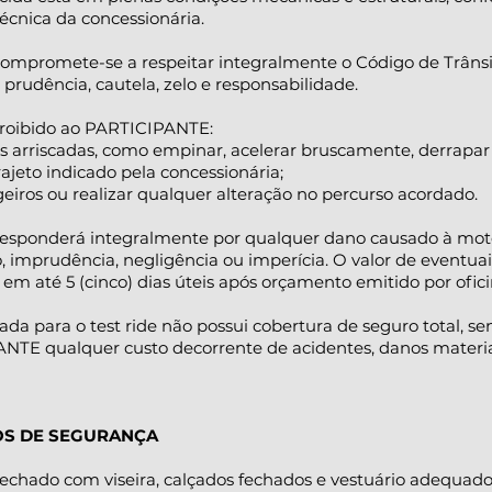
técnica da concessionária.
mpromete-se a respeitar integralmente o Código de Trânsito
prudência, cautela, zelo e responsabilidade.
proibido ao PARTICIPANTE:
rriscadas, como empinar, acelerar bruscamente, derrapar o
jeto indicado pela concessionária;
ros ou realizar qualquer alteração no percurso acordado.
esponderá integralmente por qualquer dano causado à motoci
o, imprudência, negligência ou imperícia. O valor de eventuai
em até 5 (cinco) dias úteis após orçamento emitido por ofici
izada para o test ride não possui cobertura de seguro total, 
NTE qualquer custo decorrente de acidentes, danos materiai
OS DE SEGURANÇA
 fechado com viseira, calçados fechados e vestuário adequado