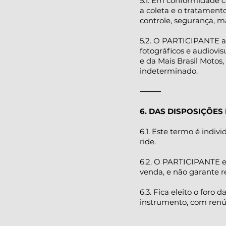
5.1. Em conformidade c
a coleta e o tratament
controle, segurança, m
5.2. O PARTICIPANTE au
fotográficos e audiovi
e da Mais Brasil Motos,
indeterminado.
⸻
6. DAS DISPOSIÇÕES 
6.1. Este termo é indivi
ride.
6.2. O PARTICIPANTE es
venda, e não garante r
6.3. Fica eleito o foro
instrumento, com renún