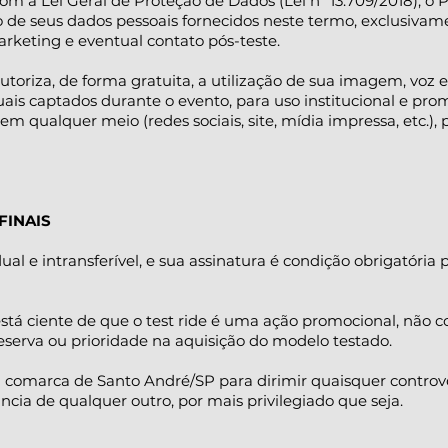
om a Lei Geral de Proteção de Dados (Lei nº 13.709/2018), 
o de seus dados pessoais fornecidos neste termo, exclusivam
arketing e eventual contato pós-teste.
toriza, de forma gratuita, a utilização de sua imagem, voz
suais captados durante o evento, para uso institucional e pr
 em qualquer meio (redes sociais, site, mídia impressa, etc.),
FINAIS
dual e intransferível, e sua assinatura é condição obrigatória 
tá ciente de que o test ride é uma ação promocional, não c
eserva ou prioridade na aquisição do modelo testado.
 da comarca de Santo André/SP para dirimir quaisquer controv
cia de qualquer outro, por mais privilegiado que seja.