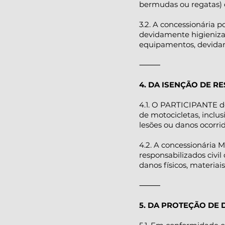
bermudas ou regatas) é
3.2. A concessionária 
devidamente higieniza
equipamentos, devidam
⸻
4. DA ISENÇÃO DE 
4.1. O PARTICIPANTE de
de motocicletas, inclu
lesões ou danos ocorri
4.2. A concessionária M
responsabilizados civil
danos físicos, materiai
⸻
5. DA PROTEÇÃO DE