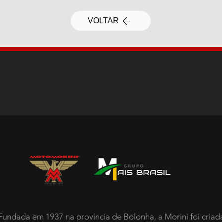
VOLTAR
Fundada em 1937 na província de Bolonha, a Morini foi criad