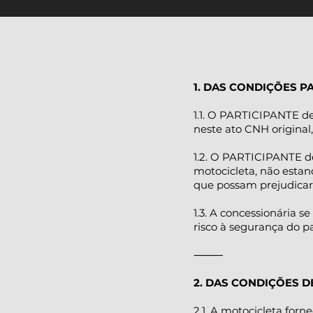
1. DAS CONDIÇÕES P
1.1. O PARTICIPANTE de
neste ato CNH original,
1.2. O PARTICIPANTE de
motocicleta, não estan
que possam prejudicar
1.3. A concessionária se
risco à segurança do pa
⸻
2. DAS CONDIÇÕES D
2.1. A motocicleta forn