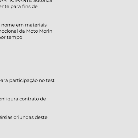
o PARTICIPANTE autoriza
ente para fins de
 e nome em materiais
omocional da Moto Morini
 por tempo
para participação no test
onfigura contrato de
érsias oriundas deste