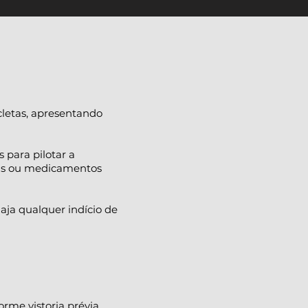
cletas, apresentando
 para pilotar a
ivas ou medicamentos
 haja qualquer indício de
orme vistoria prévia