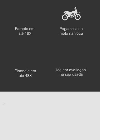
Parcele em
Pegamos sua
até 18X
moto na troca
Melhor avaliação
Financie em
na sua usada
até 48X
PREENCHA O
FORMULÁRIO PARA
ENTRARMOS EM
CONTATO