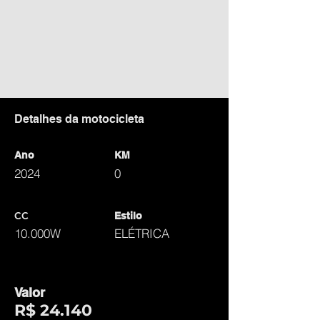
Detalhes da motocicleta
Ano
KM
2024
0
CC
Estilo
10.000W
ELÉTRICA
Valor
R$ 24.140