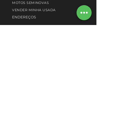
MOTOS SEMINOVAS
VENDER MINHA USADA
ENDEREÇOS
PÓS-VENDA
OFICINA AUTORIZADA
AGENDAR SERVIÇO
PEÇAS ORIGINAIS
INSTITUCIONAL
QUEM SOMOS
CONCESSIONÁRIAS
NOTÍCIAS
TRABALHE CONOSCO
SOBRE A MOTO MORINI
FALE CONOSCO