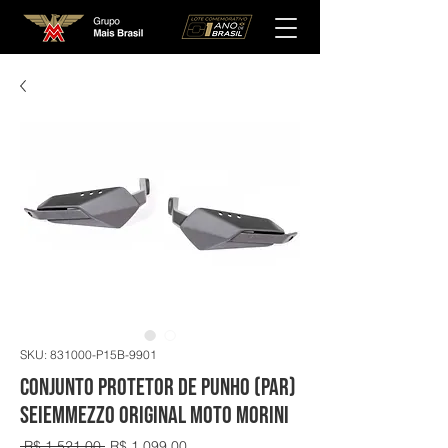
SKU: 831000-P15B-9901
Conjunto Protetor de Punho (Par)
Seiemmezzo Original Moto Morini
Preço
Preço
 R$ 1.521,00 
R$ 1.099,00