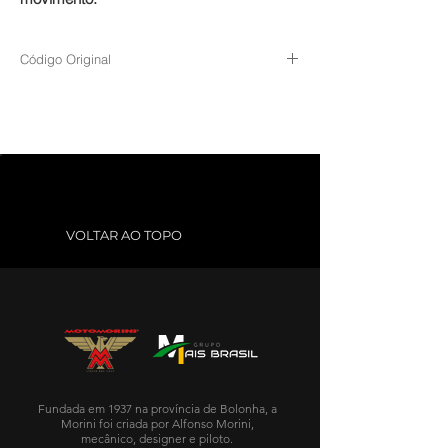
Código Original
Lado Direito: 832000-P15B-9901
Lado Esquerdo: 831000-P15B-9901
VOLTAR AO TOPO
Fundada em 1937 na província de Bolonha, a
Morini foi criada por Alfonso Morini,
mecânico, designer e piloto.