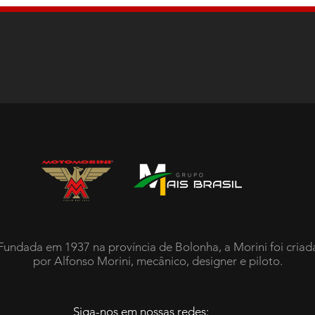
Fundada em 1937 na província de Bolonha, a Morini foi criad
por Alfonso Morini, mecânico, designer e piloto.
Siga-nos em nossas redes: