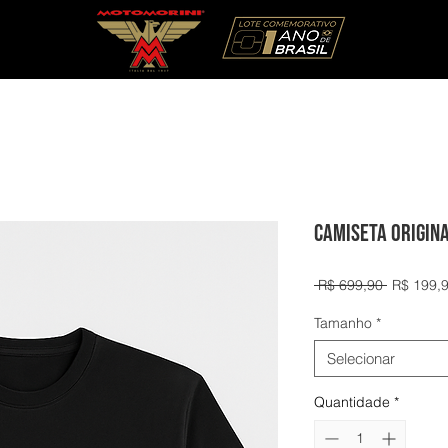
CAMISETA ORIGIN
Preço
 R$ 699,90 
R$ 199,
normal
Tamanho
*
Selecionar
Quantidade
*