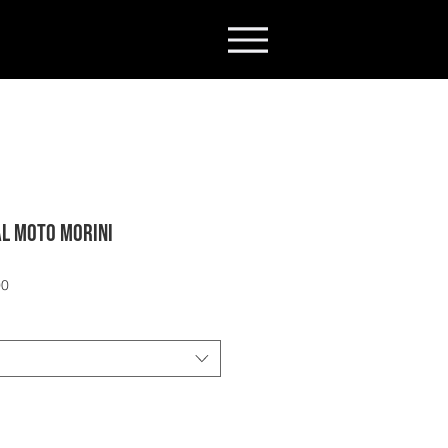
AL MOTO MORINI
Preço
90
promocional