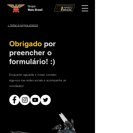
< Voltar à página anterior
Obrigado
por
preencher o
formulário! :)
Enquanto aguarda o nosso contato,
siga-nos nas redes sociais e acompanhe as
novidades!