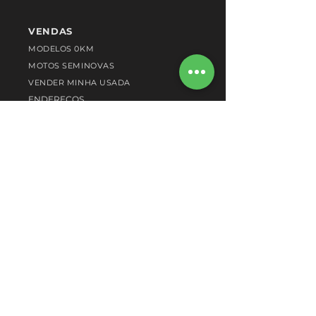
VENDAS
MODELOS 0KM
MOTOS SEMINOVAS
VENDER MINHA USADA
ENDEREÇOS
PÓS-VENDA
OFICINA AUTORIZADA
AGENDAR SERVIÇO
PEÇAS ORIGINAIS
INSTITUCIONAL
QUEM SOMOS
CONCESSIONÁRIAS
NOTÍCIAS