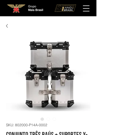
SKU: 802000-P14A-0002
Conjunto Três Baús + Suportes X-