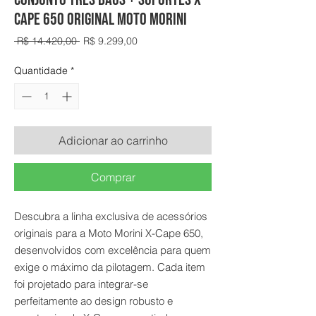
Cape 650 Original Moto Morini
Preço
Preço
 R$ 14.420,00 
R$ 9.299,00
normal
promocional
Quantidade
*
Adicionar ao carrinho
Comprar
Descubra a linha exclusiva de acessórios
originais para a Moto Morini X-Cape 650,
desenvolvidos com excelência para quem
exige o máximo da pilotagem. Cada item
foi projetado para integrar-se
perfeitamente ao design robusto e