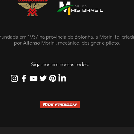
Fundada em 1937 na província de Bolonha, a Morini foi criad
por Alfonso Morini, mecânico, designer e piloto.
Siga-nos em nossas redes: