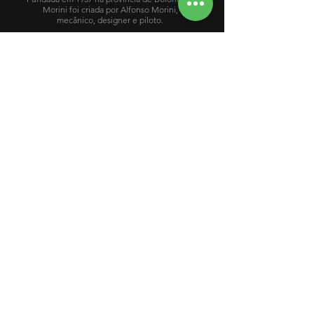
Morini foi criada por Alfonso Morini,
mecânico, designer e piloto.
MARCAS
MOTO MORINI
MAIS BRASIL MULTIMARCAS
MAIS BRASIL AUTOMÓVEIS
VENDAS