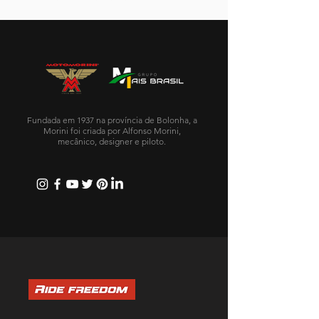
Fundada em 1937 na província de Bolonha, a
Morini foi criada por Alfonso Morini,
mecânico, designer e piloto.