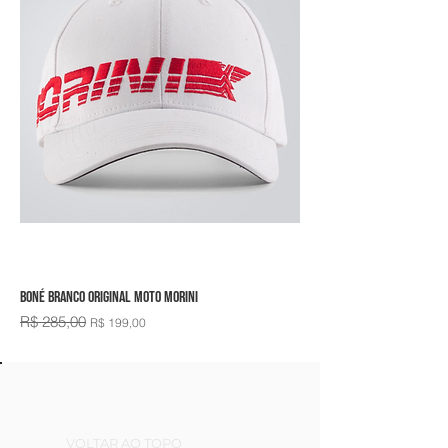
Boné Branco Original Moto Morini
R$ 285,00
Preço normal
Preço promocional
R$ 199,00
VOLTAR AO TOPO