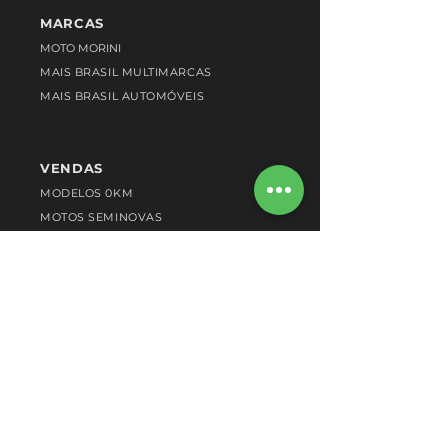
MARCAS
MOTO MORINI
MAIS BRASIL MULTIMARCAS
MAIS BRASIL AUTOMÓVEIS
VENDAS
MODELOS 0KM
MOTOS SEMINOVAS
VENDER MINHA USADA
ENDEREÇOS
PÓS-VENDA
OFICINA AUTORIZADA
AGENDAR SERVIÇO
PEÇAS ORIGINAIS